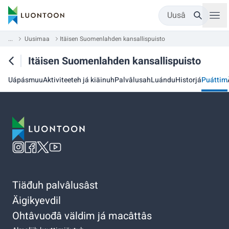
Uusâ
...
Uusimaa
Itäisen Suomenlahden kansallispuisto
Itäisen Suomenlahden kansallispuisto
Uápásmuu
Aktiviteeteh já kiäinuh
Palvâlusah
Luándu
Historjá
Puáttim
Tiäđuh palvâlusâst
Äigikyevdil
Ohtâvuođâ väldim já macâttâs