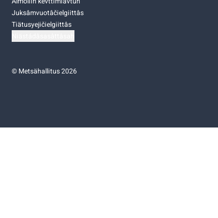
Almoliih kevttimiävtuh
Juksâmvuotâčielgiittâs
Tiätusyejičielgiittâs
Niästádâsasâttâsah
©
Metsähallitus 2026