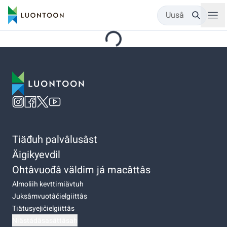
Uusâ
Tiäđuh palvâlusâst
Äigikyevdil
Ohtâvuođâ väldim já macâttâs
Almoliih kevttimiävtuh
Juksâmvuotâčielgiittâs
Tiätusyejičielgiittâs
Niästádâsasâttâsah