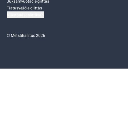
Juksâmvuotâčielgiittâs
Tiätusyejičielgiittâs
Niästádâsasâttâsah
©
Metsähallitus 2026