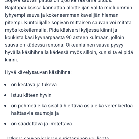
Sopiva sauvan pituus on 0,68 kertaa oma pituus.
Rajatapauksissa kannattaa aloittelijan valita mieluummin
lyhyempi sauva ja kokeneemman kävelijän hieman
pitempi. Kuntoilijalle sopivan mittaisen sauvan voi mitata
myös kokeilemalla. Pidä käsivarsi kyljessä kiinni ja
koukista käsi kyynärpäästä 90 asteen kulmaan, jolloin
sauva on kädessä rentona. Oikeanlainen sauva pysyy
hyvällä käsihihnalla kädessä myös silloin, kun siitä ei pidä
kiinni.
Hyvä kävelysauvan käsihihna:
on kestävä ja tukeva
istuu käteen hyvin
on pehmeä eikä sisällä hiertäviä osia eikä verenkiertoa
haittaavia saumoja ja
on säädettävä ja irrotettava.
Jatkuva sauvan kahvan puristaminen voi lisätä