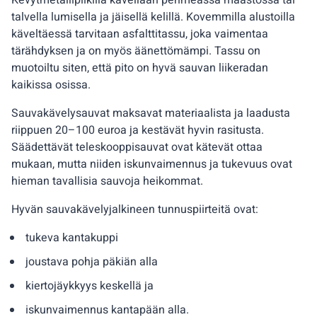
Kevytmetallipiikillä kävellään pehmeässä maastossa tai
talvella lumisella ja jäisellä kelillä. Kovemmilla alustoilla
käveltäessä tarvitaan asfalttitassu, joka vaimentaa
tärähdyksen ja on myös äänettömämpi. Tassu on
muotoiltu siten, että pito on hyvä sauvan liikeradan
kaikissa osissa.
Sauvakävelysauvat maksavat materiaalista ja laadusta
riippuen 20–100 euroa ja kestävät hyvin rasitusta.
Säädettävät teleskooppisauvat ovat kätevät ottaa
mukaan, mutta niiden iskunvaimennus ja tukevuus ovat
hieman tavallisia sauvoja heikommat.
Hyvän sauvakävelyjalkineen tunnuspiirteitä ovat:
tukeva kantakuppi
joustava pohja päkiän alla
kiertojäykkyys keskellä ja
iskunvaimennus kantapään alla.