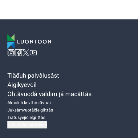
Tiäđuh palvâlusâst
Äigikyevdil
Ohtâvuođâ väldim já macâttâs
Almoliih kevttimiävtuh
Juksâmvuotâčielgiittâs
Tiätusyejičielgiittâs
Niästádâsasâttâsah