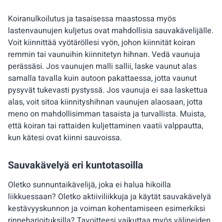
Koiranulkoilutus ja tasaisessa maastossa myös
lastenvaunujen kuljetus ovat mahdollisia sauvakävelijälle.
Voit kiinnittää vyötäröllesi vyön, johon kiinnität koiran
remmin tai vaunuihin kiinnitetyn hihnan. Vedä vaunuja
perässäsi. Jos vaunujen malli sallii, laske vaunut alas
samalla tavalla kuin autoon pakattaessa, jotta vaunut
pysyvät tukevasti pystyssä. Jos vaunuja ei saa laskettua
alas, voit sitoa kiinnityshihnan vaunujen alaosaan, jotta
meno on mahdollisimman tasaista ja turvallista. Muista,
että koiran tai rattaiden kuljettaminen vaatii valppautta,
kun kätesi ovat kiinni sauvoissa.
Sauvakävelyä eri kuntotasoilla
Oletko sunnuntaikävelijä, joka ei halua hikoilla
liikkuessaan? Oletko aktiiviliikkuja ja käytät sauvakävelyä
kestävyyskunnon ja voiman kohentamiseen esimerkiksi
rinneharjoituksilla? Tavoitteesi vaikuttaa myös välineiden