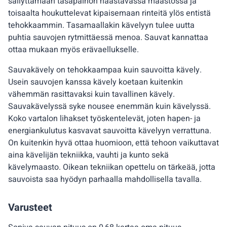
säilyttämään tasapainon haastavassa maastossa ja
toisaalta houkuttelevat kipaisemaan rinteitä ylös entistä
tehokkaammin. Tasamaallakin kävelyyn tulee uutta
puhtia sauvojen rytmittäessä menoa. Sauvat kannattaa
ottaa mukaan myös erävaellukselle.
Sauvakävely on tehokkaampaa kuin sauvoitta kävely.
Usein sauvojen kanssa kävely koetaan kuitenkin
vähemmän rasittavaksi kuin tavallinen kävely.
Sauvakävelyssä syke nousee enemmän kuin kävelyssä.
Koko vartalon lihakset työskentelevät, joten hapen- ja
energiankulutus kasvavat sauvoitta kävelyyn verrattuna.
On kuitenkin hyvä ottaa huomioon, että tehoon vaikuttavat
aina kävelijän tekniikka, vauhti ja kunto sekä
kävelymaasto. Oikean tekniikan opettelu on tärkeää, jotta
sauvoista saa hyödyn parhaalla mahdollisella tavalla.
Varusteet