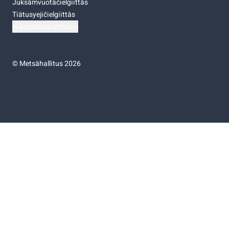
Juksâmvuotâčielgiittâs
Tiätusyejičielgiittâs
Niästádâsasâttâsah
©
Metsähallitus 2026