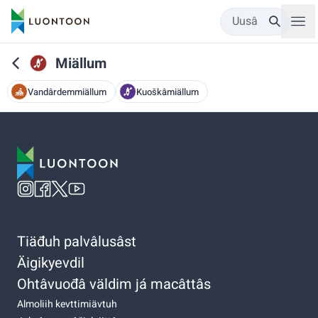
Uusâ
Miällum
Vandârdemmiällum
Kuoškâmiällum
Tiäđuh palvâlusâst
Äigikyevdil
Ohtâvuođâ väldim já macâttâs
Almoliih kevttimiävtuh