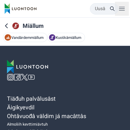
Uusâ
Miällum
Vandârdemmiällum
Kuoškâmiällum
Tiäđuh palvâlusâst
Äigikyevdil
Ohtâvuođâ väldim já macâttâs
Almoliih kevttimiävtuh