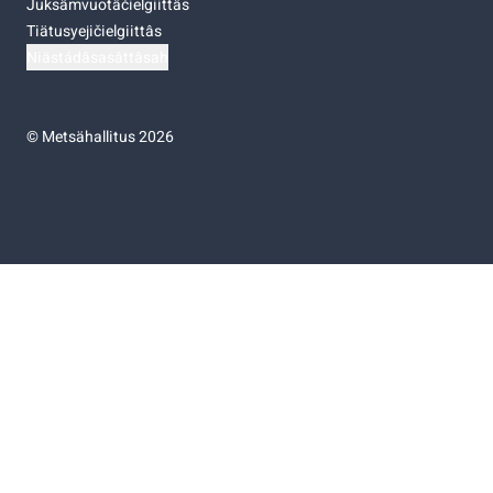
Juksâmvuotâčielgiittâs
Tiätusyejičielgiittâs
Niästádâsasâttâsah
©
Metsähallitus 2026