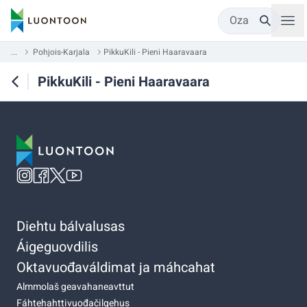
Oza
...
Pohjois-Karjala
PikkuKili - Pieni Haaravaara
PikkuKili - Pieni Haaravaara
Diehtu bálvalusas
Áigeguovdilis
Oktavuođaváldimat ja máhcahat
Almmolaš geavahaneavttut
Fáhtehahttivuođačilgehus