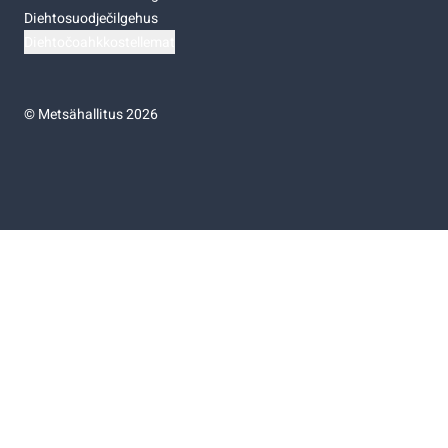
Diehtosuodječilgehus
Diehtočoahkkostellemat
©
Metsähallitus 2026