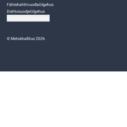
Fáhtehahttivuođačilgehus
Diehtosuodječilgehus
Diehtočoahkkostellemat
©
Metsähallitus 2026