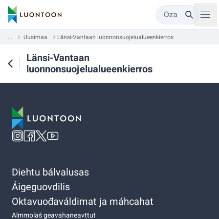
Oza
...
Uusimaa
Länsi-Vantaan luonnonsuojelualueenkierros
Länsi-Vantaan
luonnonsuojelualueenkierros
Diehtu bálvalusas
Áigeguovdilis
Oktavuođaváldimat ja máhcahat
Almmolaš geavahaneavttut