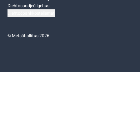
Diehtosuodječilgehus
Diehtočoahkkostellemat
©
Metsähallitus 2026