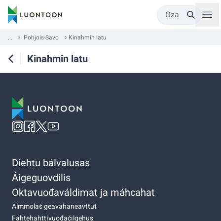
Oza
...
Pohjois-Savo
Kinahmin latu
Kinahmin latu
Diehtu bálvalusas
Áigeguovdilis
Oktavuođaváldimat ja máhcahat
Almmolaš geavahaneavttut
Fáhtehahttivuođačilgehus