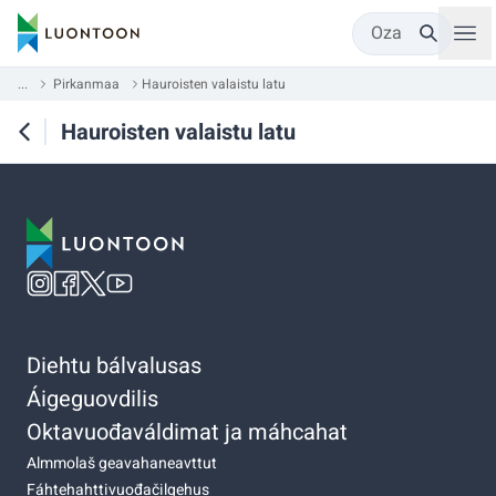
Oza
...
Pirkanmaa
Hauroisten valaistu latu
Hauroisten valaistu latu
Diehtu bálvalusas
Áigeguovdilis
Oktavuođaváldimat ja máhcahat
Almmolaš geavahaneavttut
Fáhtehahttivuođačilgehus