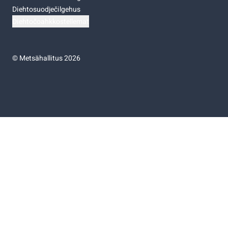
Diehtosuodječilgehus
Diehtočoahkkostellemat
©
Metsähallitus 2026