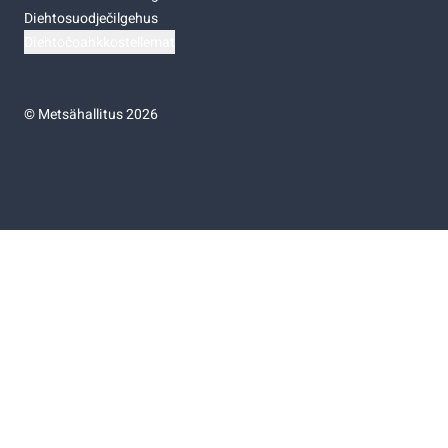
Diehtosuodječilgehus
Diehtočoahkkostellemat
©
Metsähallitus 2026