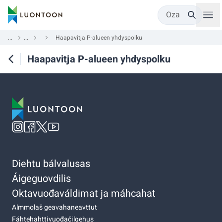
Oza
...
...
Haapavitja P-alueen yhdyspolku
Haapavitja P-alueen yhdyspolku
Diehtu bálvalusas
Áigeguovdilis
Oktavuođaváldimat ja máhcahat
Almmolaš geavahaneavttut
Fáhtehahttivuođačilgehus