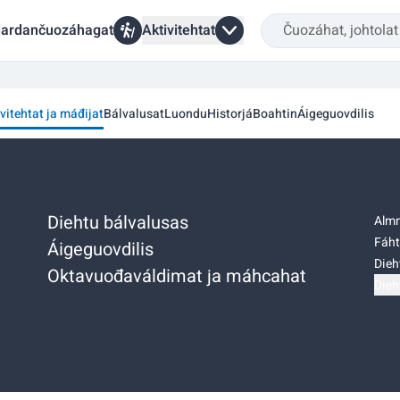
ardančuozáhagat
Aktivitehtat
vitehtat ja máđijat
Bálvalusat
Luondu
Historjá
Boahtin
Áigeguovdilis
Diehtu bálvalusas
Almm
Fáht
Áigeguovdilis
Dieh
Oktavuođaváldimat ja máhcahat
Dieh