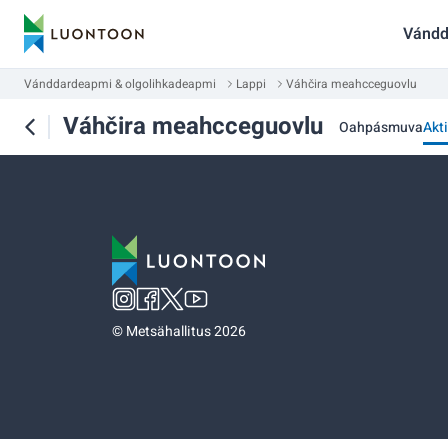
Vándd
Vánddardeapmi & olgolihkadeapmi
Lappi
Váhčira meahcceguovlu
Váhčira meahcceguovlu
Oahpásmuva
Akti
©
Metsähallitus 2026