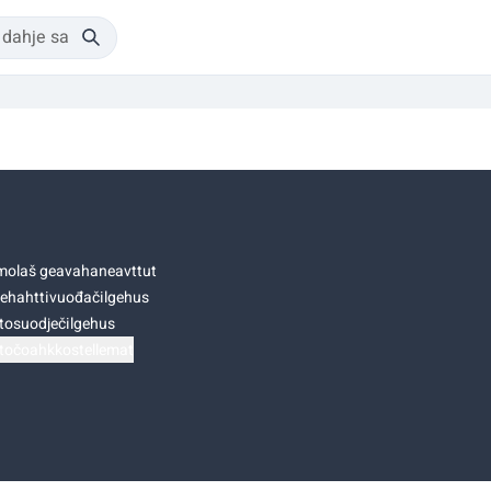
olaš geavahaneavttut
ehahttivuođačilgehus
tosuodječilgehus
točoahkkostellemat