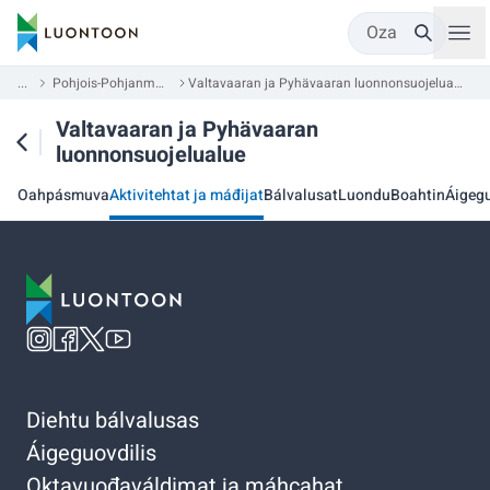
Oza
...
Pohjois-Pohjanmaa
Valtavaaran ja Pyhävaaran luonnonsuojelualue
Valtavaaran ja Pyhävaaran
luonnonsuojelualue
Oahpásmuva
Aktivitehtat ja máđijat
Bálvalusat
Luondu
Boahtin
Áigegu
Diehtu bálvalusas
Áigeguovdilis
Oktavuođaváldimat ja máhcahat