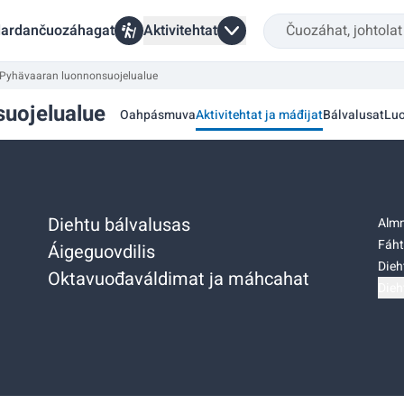
ardančuozáhagat
Aktivitehtat
 Pyhävaaran luonnonsuojelualue
suojelualue
Oahpásmuva
Aktivitehtat ja máđijat
Bálvalusat
Lu
Diehtu bálvalusas
Almm
Fáht
Áigeguovdilis
Dieh
Oktavuođaváldimat ja máhcahat
Dieh