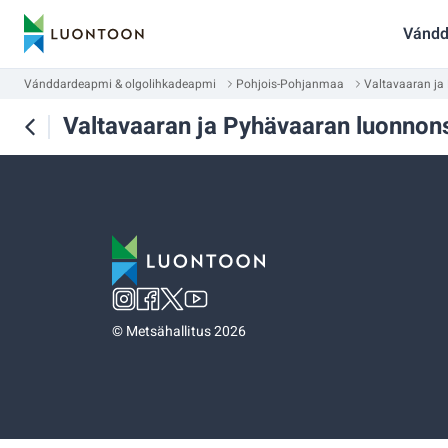
Vándd
Vánddardeapmi & olgolihkadeapmi
Pohjois-Pohjanmaa
Valtavaaran ja
Valtavaaran ja Pyhävaaran luonnon
©
Metsähallitus 2026