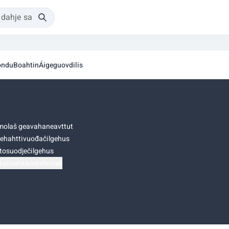
ondu
Boahtin
Áigeguovdilis
olaš geavahaneavttut
ehahttivuođačilgehus
tosuodječilgehus
točoahkkostellemat