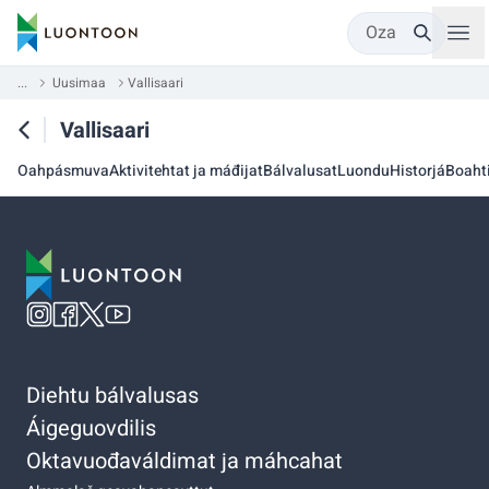
Oza
...
Uusimaa
Vallisaari
Vallisaari
Oahpásmuva
Aktivitehtat ja máđijat
Bálvalusat
Luondu
Historjá
Boaht
Diehtu bálvalusas
Áigeguovdilis
Oktavuođaváldimat ja máhcahat