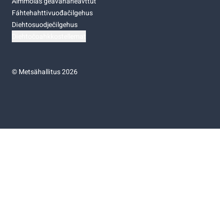
Almmolaš geavahaneavttut
Fáhtehahttivuođačilgehus
Diehtosuodječilgehus
Diehtočoahkkostellemat
©
Metsähallitus 2026