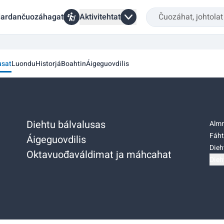
ardančuozáhagat
Aktivitehtat
usat
Luondu
Historjá
Boahtin
Áigeguovdilis
Diehtu bálvalusas
Almm
Fáht
Áigeguovdilis
Dieh
Oktavuođaváldimat ja máhcahat
Dieh