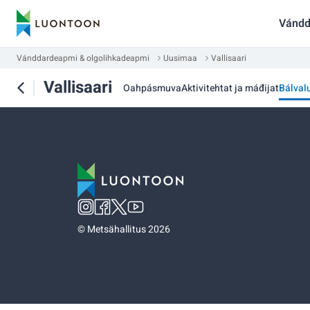
Vándd
Vánddardeapmi & olgolihkadeapmi
Uusimaa
Vallisaari
Vallisaari
Oahpásmuva
Aktivitehtat ja máđijat
Bálval
©
Metsähallitus 2026