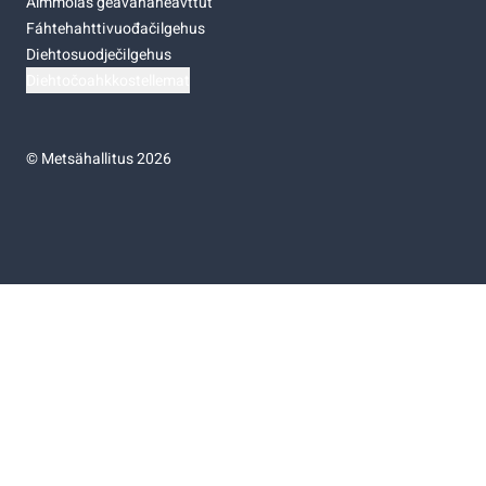
Almmolaš geavahaneavttut
Fáhtehahttivuođačilgehus
Diehtosuodječilgehus
Diehtočoahkkostellemat
©
Metsähallitus 2026