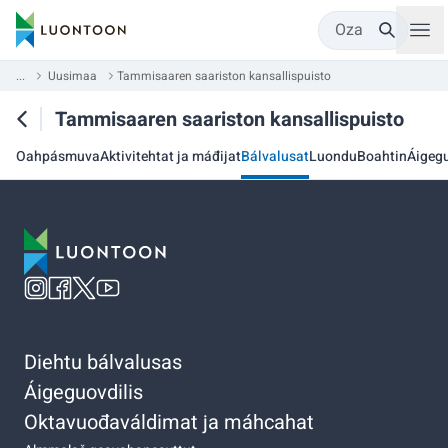
Oza
...
Uusimaa
Tammisaaren saariston kansallispuisto
Tammisaaren saariston kansallispuisto
Oahpásmuva
Aktivitehtat ja máđijat
Bálvalusat
Luondu
Boahtin
Áigegu
Diehtu bálvalusas
Áigeguovdilis
Oktavuođaváldimat ja máhcahat