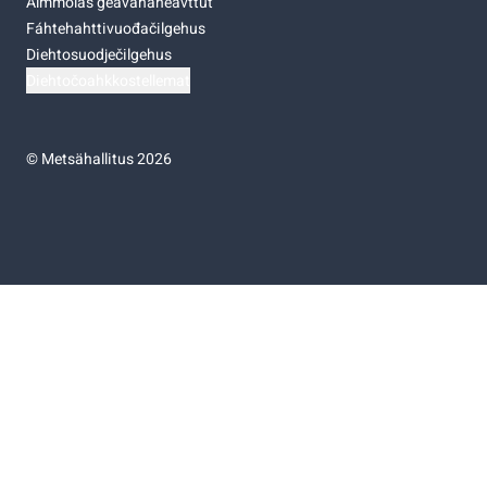
Almmolaš geavahaneavttut
Fáhtehahttivuođačilgehus
Diehtosuodječilgehus
Diehtočoahkkostellemat
©
Metsähallitus 2026