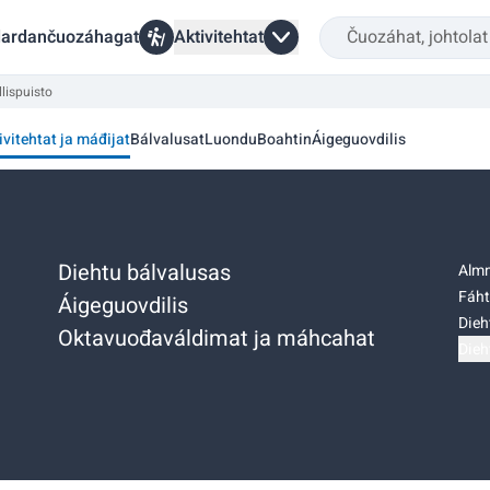
ardančuozáhagat
Aktivitehtat
lispuisto
ivitehtat ja máđijat
Bálvalusat
Luondu
Boahtin
Áigeguovdilis
Diehtu bálvalusas
Almm
Fáht
Áigeguovdilis
Dieh
Oktavuođaváldimat ja máhcahat
Dieh