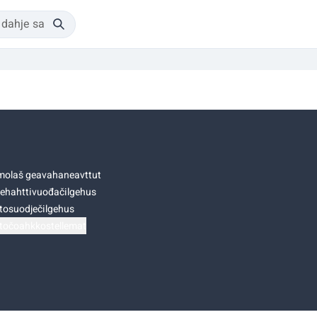
olaš geavahaneavttut
ehahttivuođačilgehus
tosuodječilgehus
točoahkkostellemat