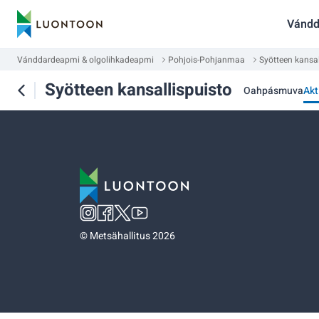
Vándd
Vánddardeapmi & olgolihkadeapmi
Pohjois-Pohjanmaa
Syötteen kansal
Syötteen kansallispuisto
Oahpásmuva
Akt
©
Metsähallitus 2026