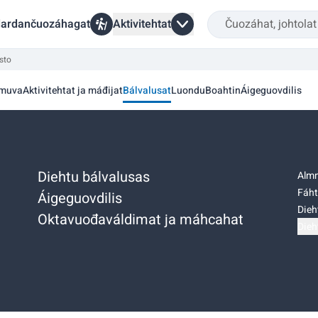
ardančuozáhagat
Aktivitehtat
sto
muva
Aktivitehtat ja máđijat
Bálvalusat
Luondu
Boahtin
Áigeguovdilis
Diehtu bálvalusas
Almm
Fáht
Áigeguovdilis
Dieh
Oktavuođaváldimat ja máhcahat
Dieh