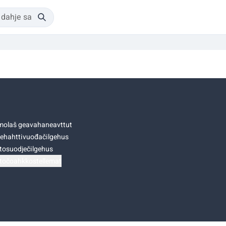
olaš geavahaneavttut
ehahttivuođačilgehus
tosuodječilgehus
točoahkkostellemat