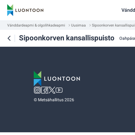
Vándd
Vánddardeapmi & olgolihkadeapmi
Uusimaa
Sipoonkorven kansallispui
Sipoonkorven kansallispuisto
Oahpás
©
Metsähallitus 2026