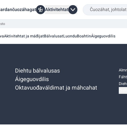
ardančuozáhagat
Aktivitehtat
isto
va
Aktivitehtat ja máđijat
Bálvalusat
Luondu
Boahtin
Áigeguovdilis
Diehtu bálvalusas
Almm
Fáht
Áigeguovdilis
Dieh
Oktavuođaváldimat ja máhcahat
Dieh