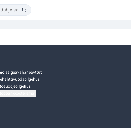
olaš geavahaneavttut
ehahttivuođačilgehus
tosuodječilgehus
točoahkkostellemat