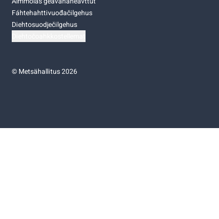
Almmolaš geavahaneavttut
Fáhtehahttivuođačilgehus
Diehtosuodječilgehus
Diehtočoahkkostellemat
©
Metsähallitus 2026