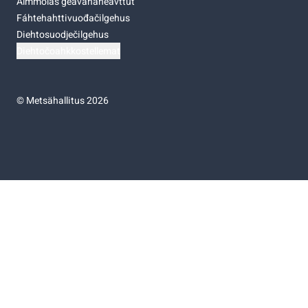
Almmolaš geavahaneavttut
Fáhtehahttivuođačilgehus
Diehtosuodječilgehus
Diehtočoahkkostellemat
©
Metsähallitus 2026