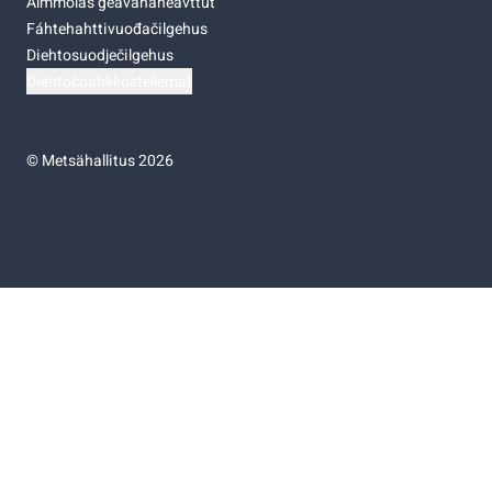
Almmolaš geavahaneavttut
Fáhtehahttivuođačilgehus
Diehtosuodječilgehus
Diehtočoahkkostellemat
©
Metsähallitus 2026