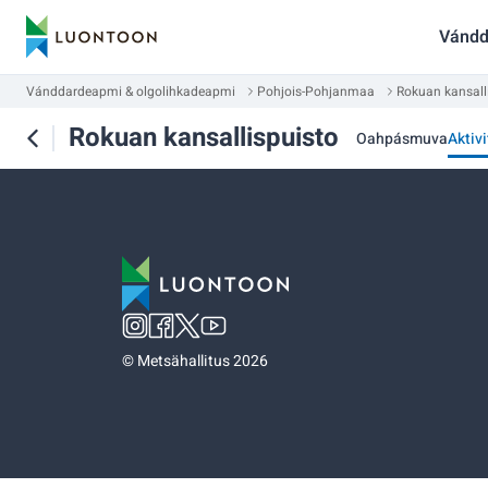
Vándd
Vánddardeapmi & olgolihkadeapmi
Pohjois-Pohjanmaa
Rokuan kansall
Rokuan kansallispuisto
Oahpásmuva
Aktivi
©
Metsähallitus 2026