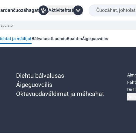
ardančuozáhagat
Aktivitehtat
ispuisto
tehtat ja máđijat
Bálvalusat
Luondu
Boahtin
Áigeguovdilis
Diehtu bálvalusas
Almm
Fáht
Áigeguovdilis
Dieh
Oktavuođaváldimat ja máhcahat
Dieh