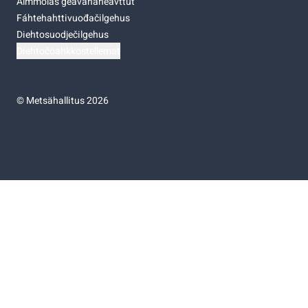
Almmolaš geavahaneavttut
Fáhtehahttivuođačilgehus
Diehtosuodječilgehus
Diehtočoahkkostellemat
©
Metsähallitus 2026