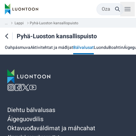
Oza
...
Lappi
Pyhä-Luoston kansallispuisto
Pyhä-Luoston kansallispuisto
Oahpásmuva
Aktivitehtat ja máđijat
Bálvalusat
Luondu
Boahtin
Áigegu
Diehtu bálvalusas
Áigeguovdilis
Oktavuođaváldimat ja máhcahat