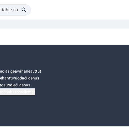
olaš geavahaneavttut
ehahttivuođačilgehus
tosuodječilgehus
točoahkkostellemat