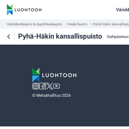
Vándd
Vánddardeapmi & olgolihkadeapmi
Keski-Suomi
Pyhä-Häkin kansallisp
Pyhä-Häkin kansallispuisto
Oahpásmuv
©
Metsähallitus 2026