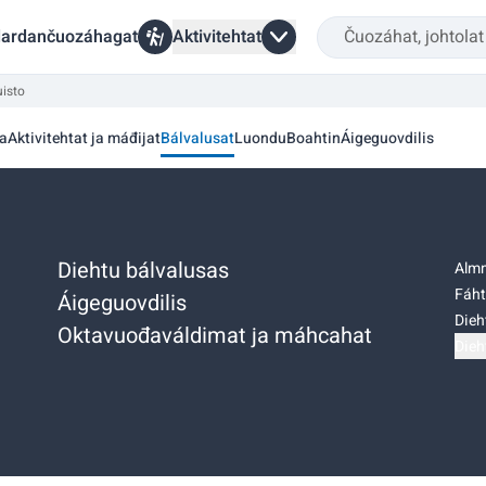
ardančuozáhagat
Aktivitehtat
uisto
a
Aktivitehtat ja máđijat
Bálvalusat
Luondu
Boahtin
Áigeguovdilis
Diehtu bálvalusas
Almm
Fáht
Áigeguovdilis
Dieh
Oktavuođaváldimat ja máhcahat
Dieh