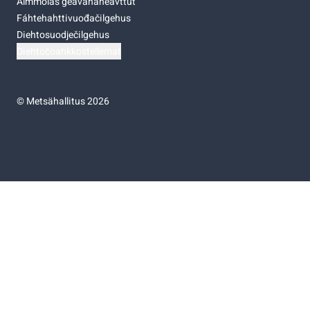
Almmolaš geavahaneavttut
Fáhtehahttivuođačilgehus
Diehtosuodječilgehus
Diehtočoahkkostellemat
©
Metsähallitus 2026