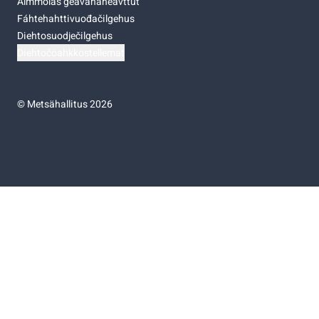
Almmolaš geavahaneavttut
Fáhtehahttivuođačilgehus
Diehtosuodječilgehus
Diehtočoahkkostellemat
©
Metsähallitus 2026