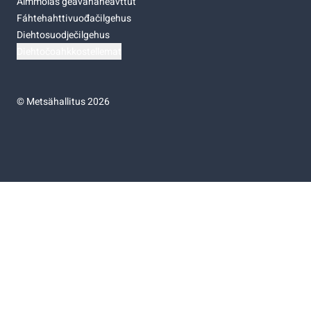
Almmolaš geavahaneavttut
Fáhtehahttivuođačilgehus
Diehtosuodječilgehus
Diehtočoahkkostellemat
©
Metsähallitus 2026