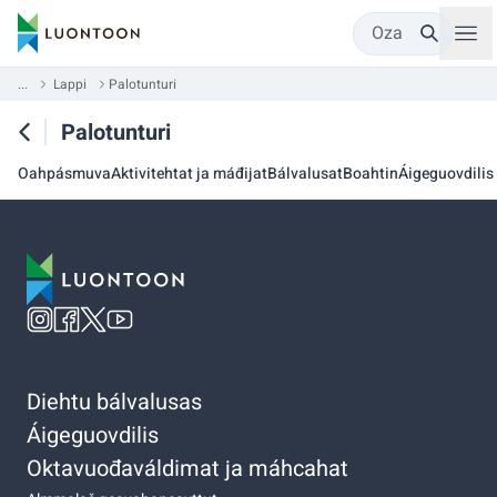
Oza
...
Lappi
Palotunturi
Palotunturi
Oahpásmuva
Aktivitehtat ja máđijat
Bálvalusat
Boahtin
Áigeguovdilis
Diehtu bálvalusas
Áigeguovdilis
Oktavuođaváldimat ja máhcahat