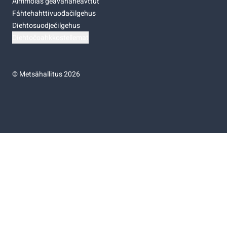
Almmolaš geavahaneavttut
Fáhtehahttivuođačilgehus
Diehtosuodječilgehus
Diehtočoahkkostellemat
©
Metsähallitus 2026