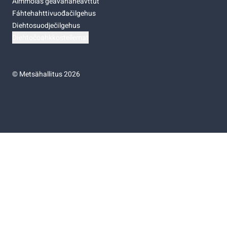
Almmolaš geavahaneavttut
Fáhtehahttivuođačilgehus
Diehtosuodječilgehus
Diehtočoahkkostellemat
©
Metsähallitus 2026