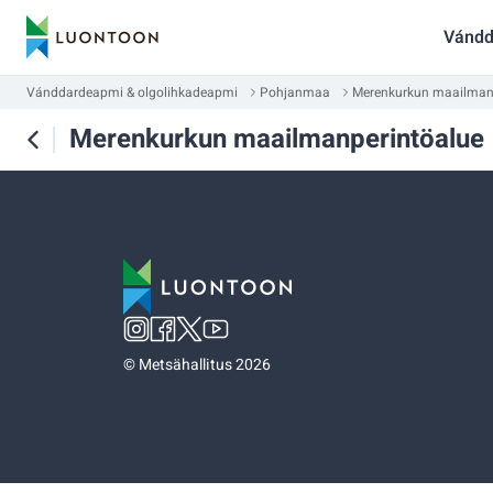
Vándd
Vánddardeapmi & olgolihkadeapmi
Pohjanmaa
Merenkurkun maailman
Merenkurkun maailmanperintöalue
©
Metsähallitus 2026