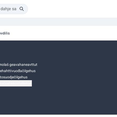
vdilis
olaš geavahaneavttut
ehahttivuođačilgehus
tosuodječilgehus
točoahkkostellemat