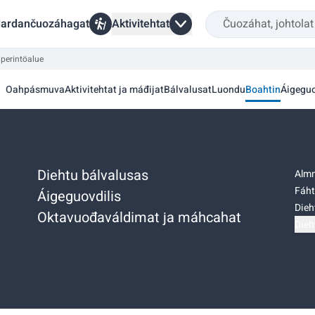
ardančuozáhagat
Aktivitehtat
perintöalue
Oahpásmuva
Aktivitehtat ja máđijat
Bálvalusat
Luondu
Boahtin
Áigeguo
Diehtu bálvalusas
Almm
Fáht
Áigeguovdilis
Dieh
Oktavuođaváldimat ja máhcahat
Dieh