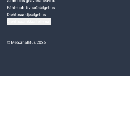
Almmolaš geavahaneavttut
Fáhtehahttivuođačilgehus
Diehtosuodječilgehus
Diehtočoahkkostellemat
©
Metsähallitus 2026