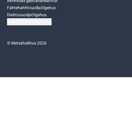
Almmolaš geavahaneavttut
Fáhtehahttivuođačilgehus
Diehtosuodječilgehus
Diehtočoahkkostellemat
©
Metsähallitus 2026