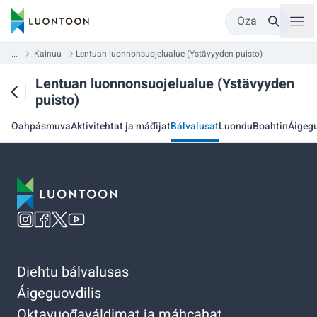
Oza
...
Kainuu
Lentuan luonnonsuojelualue (Ystävyyden puisto)
Lentuan luonnonsuojelualue (Ystävyyden
puisto)
Oahpásmuva
Aktivitehtat ja máđijat
Bálvalusat
Luondu
Boahtin
Áigegu
Diehtu bálvalusas
Áigeguovdilis
Oktavuođaváldimat ja máhcahat