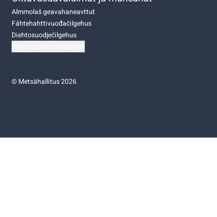
Almmolaš geavahaneavttut
Fáhtehahttivuođačilgehus
Diehtosuodječilgehus
Diehtočoahkkostellemat
©
Metsähallitus 2026