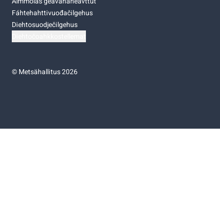
Almmolaš geavahaneavttut
Fáhtehahttivuođačilgehus
Diehtosuodječilgehus
Diehtočoahkkostellemat
©
Metsähallitus 2026