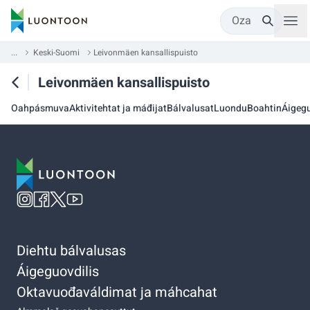
Oza
...
Keski-Suomi
Leivonmäen kansallispuisto
Leivonmäen kansallispuisto
Oahpásmuva
Aktivitehtat ja máđijat
Bálvalusat
Luondu
Boahtin
Áigegu
Diehtu bálvalusas
Áigeguovdilis
Oktavuođaváldimat ja máhcahat