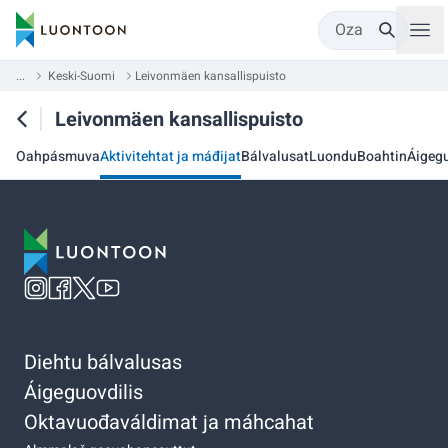
Oza
...
Keski-Suomi
Leivonmäen kansallispuisto
Leivonmäen kansallispuisto
Oahpásmuva
Aktivitehtat ja máđijat
Bálvalusat
Luondu
Boahtin
Áigegu
Diehtu bálvalusas
Áigeguovdilis
Oktavuođaváldimat ja máhcahat