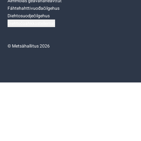
Almmolaš geavahaneavttut
Fáhtehahttivuođačilgehus
Diehtosuodječilgehus
Diehtočoahkkostellemat
©
Metsähallitus 2026