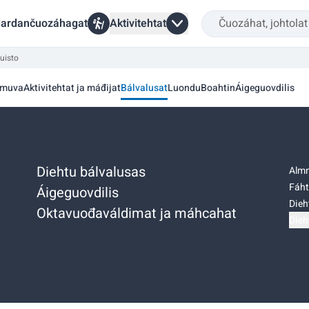
ardančuozáhagat
Aktivitehtat
uisto
smuva
Aktivitehtat ja máđijat
Bálvalusat
Luondu
Boahtin
Áigeguovdilis
Diehtu bálvalusas
Almm
Fáht
Áigeguovdilis
Dieh
Oktavuođaváldimat ja máhcahat
Dieh