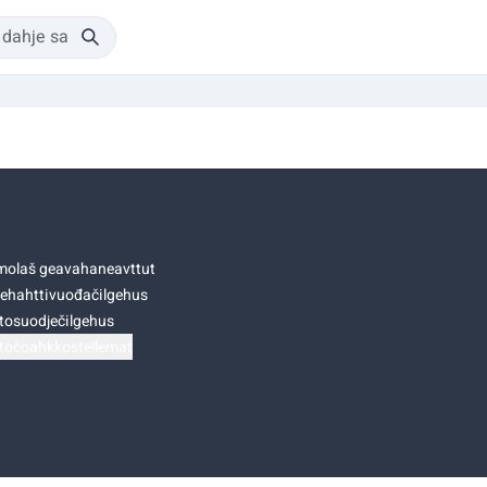
olaš geavahaneavttut
ehahttivuođačilgehus
tosuodječilgehus
točoahkkostellemat