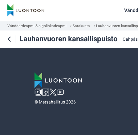
Vándd
Vánddardeapmi & olgolihkadeapmi
Satakunta
Lauhanvuoren kansallisp
Lauhanvuoren kansallispuisto
Oahpá
©
Metsähallitus 2026