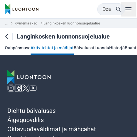
Oza
...
Kymenlaakso
Langinkosken luonnonsuojelualue
Langinkosken luonnonsuojelualue
Oahpásmuva
Aktivitehtat ja máđijat
Bálvalusat
Luondu
Historjá
Boaht
Diehtu bálvalusas
Áigeguovdilis
Oktavuođaváldimat ja máhcahat