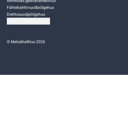
Almmolaš geavahaneavttut
Fáhtehahttivuođačilgehus
Diehtosuodječilgehus
Diehtočoahkkostellemat
©
Metsähallitus 2026