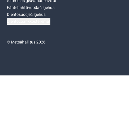
Almmolaš geavahaneavttut
Fáhtehahttivuođačilgehus
Diehtosuodječilgehus
Diehtočoahkkostellemat
©
Metsähallitus 2026