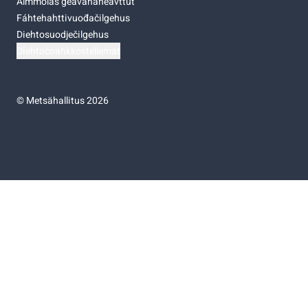
Almmolaš geavahaneavttut
Fáhtehahttivuođačilgehus
Diehtosuodječilgehus
Diehtočoahkkostellemat
©
Metsähallitus 2026