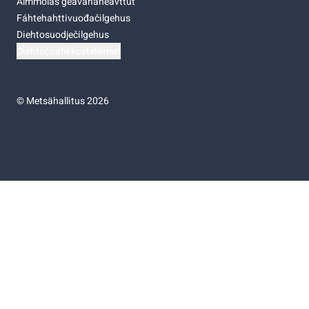
Almmolaš geavahaneavttut
Fáhtehahttivuođačilgehus
Diehtosuodječilgehus
Diehtočoahkkostellemat
©
Metsähallitus 2026