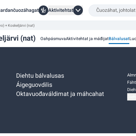
ardančuozáhagat
Aktivitehtat
vo) + Koskeljärvi (nat)
ljärvi (nat)
Oahpásmuva
Aktivitehtat ja máđijat
Bálvalusat
Lu
Diehtu bálvalusas
Almm
Fáht
Áigeguovdilis
Dieh
Oktavuođaváldimat ja máhcahat
Dieh