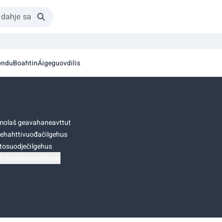
ondu
Boahtin
Áigeguovdilis
olaš geavahaneavttut
ehahttivuođačilgehus
tosuodječilgehus
točoahkkostellemat