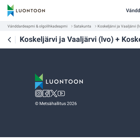
Vándd
Vánddardeapmi & olgolihkadeapmi
Satakunta
Koskeljärvi ja Vaaljärvi (l
Koskeljärvi ja Vaaljärvi (lvo) + Koske
©
Metsähallitus 2026