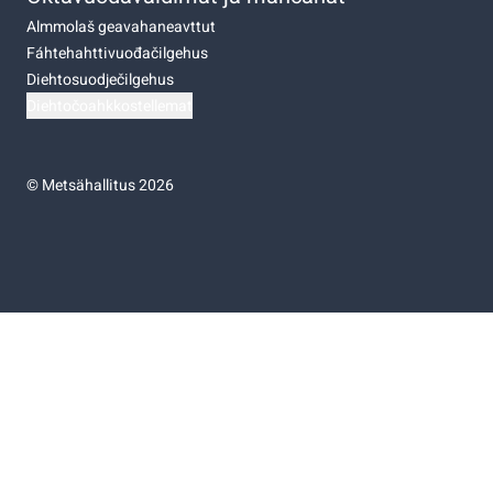
Almmolaš geavahaneavttut
Fáhtehahttivuođačilgehus
Diehtosuodječilgehus
Diehtočoahkkostellemat
©
Metsähallitus 2026