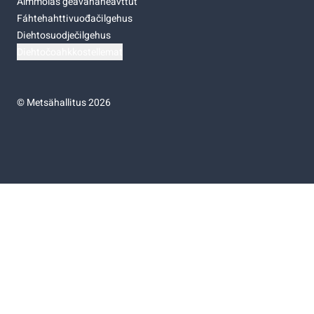
Almmolaš geavahaneavttut
Fáhtehahttivuođačilgehus
Diehtosuodječilgehus
Diehtočoahkkostellemat
©
Metsähallitus 2026