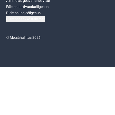
Almmolaš geavahaneavttut
Fáhtehahttivuođačilgehus
Diehtosuodječilgehus
Diehtočoahkkostellemat
©
Metsähallitus 2026