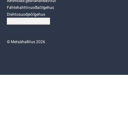
Almmolaš geavahaneavttut
Fáhtehahttivuođačilgehus
Diehtosuodječilgehus
Diehtočoahkkostellemat
©
Metsähallitus 2026