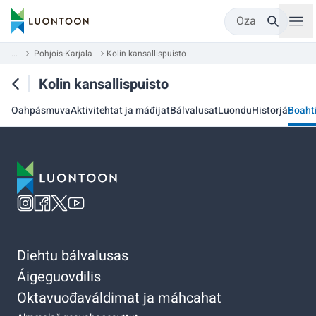
Oza
...
Pohjois-Karjala
Kolin kansallispuisto
Kolin kansallispuisto
Oahpásmuva
Aktivitehtat ja máđijat
Bálvalusat
Luondu
Historjá
Boaht
Diehtu bálvalusas
Áigeguovdilis
Oktavuođaváldimat ja máhcahat