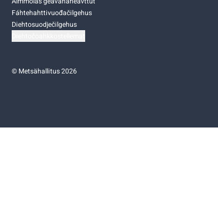
Almmolaš geavahaneavttut
Fáhtehahttivuođačilgehus
Diehtosuodječilgehus
Diehtočoahkkostellemat
©
Metsähallitus 2026