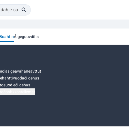
Boahtin
Áigeguovdilis
olaš geavahaneavttut
ehahttivuođačilgehus
tosuodječilgehus
točoahkkostellemat