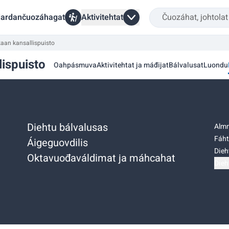
ardančuozáhagat
Aktivitehtat
an kansallispuisto
ispuisto
Oahpásmuva
Aktivitehtat ja máđijat
Bálvalusat
Luondu
Diehtu bálvalusas
Almm
Fáht
Áigeguovdilis
Dieh
Oktavuođaváldimat ja máhcahat
Dieh