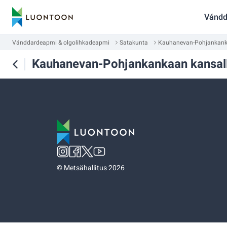
Vándd
Vánddardeapmi & olgolihkadeapmi
Satakunta
Kauhanevan-Pohjankanka
Kauhanevan-Pohjankankaan kansall
©
Metsähallitus 2026